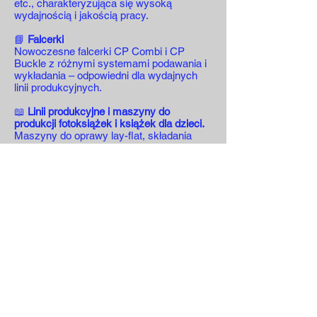
etc., charakteryzująca się wysoką
wydajnością i jakością pracy.
📘
Falcerki
Nowoczesne falcerki CP Combi i CP
Buckle z różnymi systemami podawania i
wykładania – odpowiedni dla wydajnych
linii produkcyjnych.
📖
Linii produkcyjne i maszyny do
produkcji fotoksiążek i książek dla dzieci.
Maszyny do oprawy lay-flat, składania
kartonu, montażu i oprawy książek
dziecięcych oraz zaokrąglania narożników
bloku książki.
Dlaczego HXCP?
✅ Innowacyjność i rozwój – własny dział
R&D, współpraca z instytucjami
naukowymi, liczne patenty i prawa
autorskie.
✅ Automatyzacja i efektywność –
maszyny są wielofunkcyjne i
zoptymalizowane pod kątem maksymalnej
wydajności.
✅ Jakość i niezawodność – firma dba o