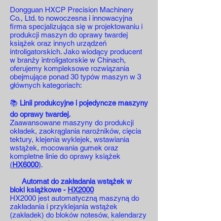
Dongguan HXCP Precision Machinery
Co., Ltd. to nowoczesna i innowacyjna
firma specjalizująca się w projektowaniu i
produkcji maszyn do oprawy twardej
książek oraz innych urządzeń
introligatorskich. Jako wiodący producent
w branży introligatorskie w Chinach,
oferujemy kompleksowe rozwiązania
obejmujące ponad 30 typów maszyn w 3
głównych kategoriach:
📚
Linii produkcyjne i pojedyncze maszyny
do oprawy twardej.
Zaawansowane maszyny do produkcji
okładek, zaokrąglania narożników, cięcia
tektury, klejenia wyklejek, wstawiania
wstążek, mocowania gumek oraz
kompletne linie do oprawy książek
(
HX6000
)
.
Automat do zakładania wstążek w
bloki książkowe -
HX2000
HX2000 jest automatyczną maszyną do
zakładania i przyklejania wstążek
(zakładek) do bloków notesów, kalendarzy