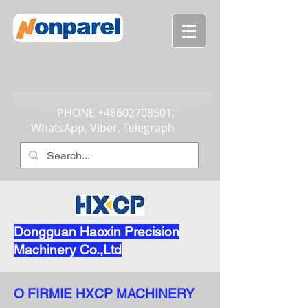
PHONE
+48602708501
,
WhatsApp, Viber, Telegraph
Dongguan Haoxin Precision
Machinery Co.,Ltd
O FIRMIE HXCP MACHINERY