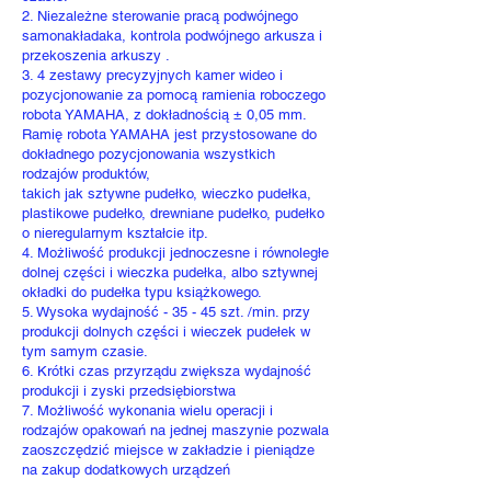
2. Niezależne sterowanie pracą podwójnego
samonakładaka, kontrola podwójnego arkusza i
przekoszenia arkuszy .
3. 4 zestawy precyzyjnych kamer wideo i
pozycjonowanie za pomocą ramienia roboczego
robota YAMAHA, z dokładnością ± 0,05 mm.
Ramię robota YAMAHA jest przystosowane do
dokładnego pozycjonowania wszystkich
rodzajów produktów,
takich jak sztywne pudełko, wieczko pudełka,
plastikowe pudełko, drewniane pudełko, pudełko
o nieregularnym kształcie itp.
4. Możliwość produkcji jednoczesne i równoległe
dolnej części i wieczka pudełka, albo sztywnej
okładki do pudełka typu książkowego.
5. Wysoka wydajność - 35 - 45 szt. /min. przy
produkcji dolnych części i wieczek pudełek w
tym samym czasie.
6. Krótki czas przyrządu zwiększa wydajność
produkcji i zyski przedsiębiorstwa
7. Możliwość wykonania wielu operacji i
rodzajów opakowań na jednej maszynie pozwala
zaoszczędzić miejsce w zakładzie i pieniądze
na zakup dodatkowych urządzeń