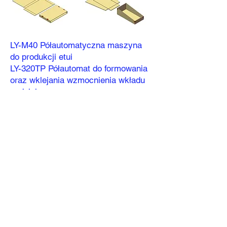
LY-M40 Półautomatyczna maszyna
do produkcji etui
LY-320TP Półautomat do formowania
oraz wklejania wzmocnienia wkładu
pudełek
Opis maszyn i ich podzespołów：