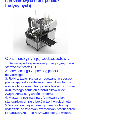
narożników(do etui I pudełek
tradycyjnych)
Opis maszyny i jej podzespołów：
1. Serwonapęd zapewniający precyzyjną pracę i
sterowanie przez PLC.
2. Łatwa obsługa za pomocą panelu
dotykowego.
3. Rolki z tasiemka są umocowane w sposób
pozwalający do zaklejania narożników bardzo
wysokich pudełek. Jest przewidziana możliwość
dwukrotnego zaklejania narożników w celu
zwiększenia sztywności pudełka.
4. Maszyna pozwała na uformowanie jak
standardowych rigid boxów tak i wąskich etui.
5. Wszystkie części elektryczne pochodzą
wyłącznie od znanych światowych producentów
i charakteryzują się niezawodnością i wysoką